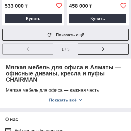
533 000
458 000
₸
₸
Купить
Купить
Показать ещё
1
/ 3
Мягкая мебель для офиса в Алматы —
офисные диваны, кресла и пуфы
CHAIRMAN
Мягкая мебель для офиса — важная часть
современного рабочего пространства, которая
Показать всё
формирует комфортную атмосферу для сотрудников,
клиентов и посетителей компании. Компания
WestMebel предлагает мягкую мебель для офиса в
Алматы с доставкой по Казахстану: офисные диваны,
О нас
мягкие кресла, пуфы и мебель для зон ожидания от
бренда CHAIRMAN.
Рейтинг не сформирован