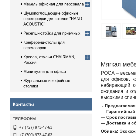
Мебель офисная для персонала
Шумопоглощающие офисные
перегородки для столов "RAND
ACOUSTIC"
Ресепшн-стойки для приёмных
Конференц-столы для
переговоров
Кресла, стулья CHAIRMAN,
Россия
Мягкая мебе
Мини-кухни для офиса
РОСА – весьма
для офисов, к
Журнальные и кофейные
набирающий о
столики
ожидания и от
высокими спинк
Контакты
- Предлагаема
― Гарантийный 
― Срок поставк
― Доставка и с
+7 (727) 973-47-63
Обивка: Экокож
+7 (700) 973-47-63