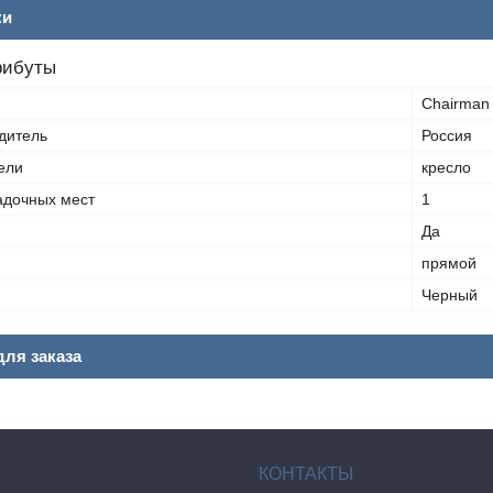
ки
рибуты
Chairman
дитель
Россия
ели
кресло
адочных мест
1
Да
прямой
Черный
ля заказа