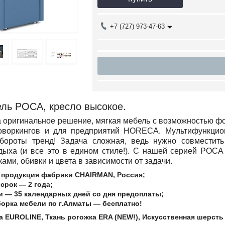
+7 (727) 973-47-63
ль РОСА, кресло высокое.
 оригинальное решение, мягкая мебель с возможностью ф
оворкингов и для предприятий HORECA. Мультифункцио
бороты тренд! Задача сложная, ведь нужно совместит
дыха (и все это в едином стиле!). С нашей серией РОСА
ами, обивки и цвета в зависимости от задачи.
я продукция фабрики CHAIRMAN, Россия;
срок ― 2 года;
и ― 35 календарных дней со дня предоплаты;
борка мебели по г.Алматы ― бесплатно!
а EUROLINE, Ткань рогожка ERA (NEW!), Искусственная шерсть