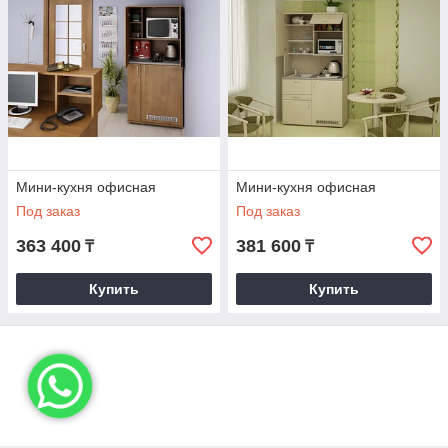
Мини-кухня офисная
Мини-кухня офисная
Под заказ
Под заказ
363 400
381 600
₸
₸
Купить
Купить
Техническое описание:
Материал изготовления
- Ламинированная ДСП
высокого качества, соответствующая всем условиям
производства по экологичности и безопасности Е1.
Толщина столешницы:
28 мм.; покрытие столешницы
– слоистый пластик (производство Польша);