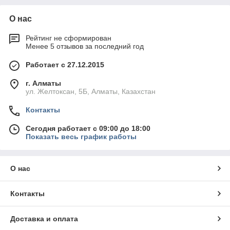
Толщина каркаса шкафа и задней стенки:
22-16мм.;
О нас
Основной материал:
трехслойное экологически
чистое ДСП, класс эмиссии Е1 (пр-во Польша).
Рейтинг не сформирован
Менее 5 отзывов за последний год
Материал покрытия:
износоустойчивый ламинат с
пропиткой меламиновыми смолами (пр-во Польша).
Работает с 27.12.2015
Защита торцевых поверхностей:
кромка ПВХ,
толщина 0,8 мм. (пр-во Германия).
г. Алматы
ул. Желтоксан, 5Б, Алматы, Казахстан
Лицевая фурнитура:
алюминий (пр-во Польша).
Контакты
Регулируемые опоры шкафов:
металлические с
пластиковым основанием, диапазон регулировок – до
Сегодня работает с 09:00 до 18:00
15 мм. (пр-во Дания).
Показать весь график работы
Силовые сочленения:
четырехкомпонентные
эксцентриковые стяжки (пр-во Германия).
О нас
Упаковка:
многослойный гофрокартон, пенопласт,
пластиковые уголки.
Контакты
Доставка и оплата