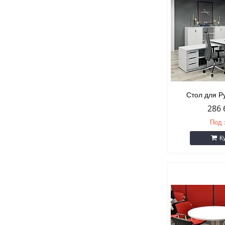
Стол для Р
286 
Под 
К