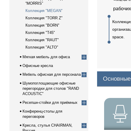
“MORRIS”
рабочих
Коллекция "MEGAN"
Коллекция "TORR Z"
Коллекция
Коллекция "BORN"
организа
Коллекция "Т45"
space.
Коллекция "RAUT"
Коллекция "ALTO"
Мягкая мебель для офиса
Офисные кресла
Мебель офисная для персонала
Основные
Шумопоглощающие офисные
перегородки для столов "RAND
ACOUSTIC"
Ресепшн-стойки для приёмных
Конференц-столы для
переговоров
Кресла, стулья CHAIRMAN,
Россия