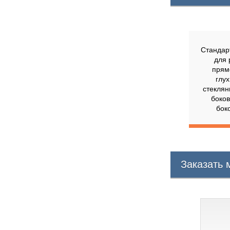
Стандар
для 
прям
глу
стеклян
боко
бок
Заказать