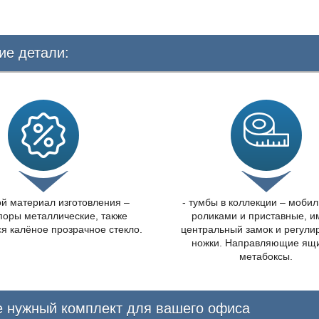
ие детали:
ой материал изготовления –
- тумбы в коллекции – моби
поры металлические, также
роликами и приставные, 
ся калёное прозрачное стекло.
центральный замок и регул
ножки. Направляющие ящи
метабоксы.
 нужный комплект для вашего офиса