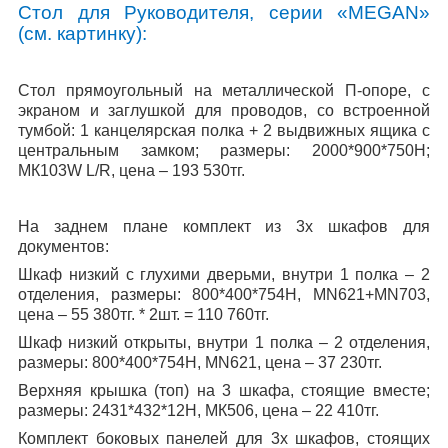
Стол для Руководителя, серии «
MEGAN
»
(см. картинку):
Стол прямоугольный на металлической П-опоре, с
экраном и заглушкой для проводов, со встроенной
тумбой: 1 канцелярская полка + 2 выдвижных ящика с
центральным замком; размеры: 2000*900*750Н;
МК103
W
L
/
R
, цена – 193 530тг.
На заднем плане комплект из 3х шкафов для
документов:
Шкаф низкий с глухими дверьми, внутри 1 полка – 2
отделения, размеры: 800*400*754Н, М
N
621+М
N
703,
цена – 55 380тг. * 2шт. = 110 760тг.
Шкаф низкий открыты, внутри 1 полка – 2 отделения,
размеры: 800*400*754Н, М
N
621, цена – 37 230тг.
Верхняя крышка (топ) на 3 шкафа, стоящие вместе;
размеры: 2431*432*12Н, МК506, цена – 22 410тг.
Комплект боковых панелей для 3х шкафов, стоящих