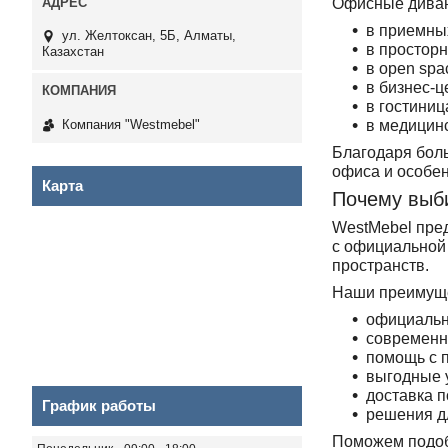
Офисные диван
в приемных
ул. Желтоксан, 5Б, Алматы,
в простор
Казахстан
в open spa
в бизнес-ц
в гостини
Компания "Westmebel"
в медицинс
Благодаря боль
офиса и особе
Карта
Почему выб
WestMebel пред
с официальной
пространств.
Наши преимущ
официальн
современн
помощь с 
выгодные 
доставка п
График работы
решения д
Поможем подоб