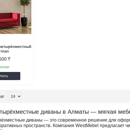
 четырёхместный
irman
600 ₸
личии
упить
тырёхместные диваны в Алматы — мягкая мебе
ёхместные диваны — это современное решение для оформл
поративных пространств. Компания WestMebel предлагае