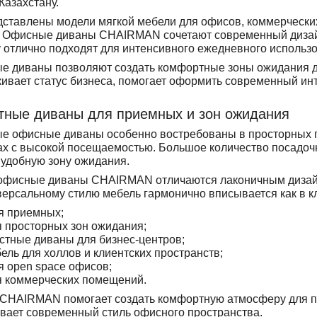
Казахстану.
дставлены модели мягкой мебели для офисов, коммерчески
н. Офисные диваны CHAIRMAN сочетают современный дизайн
 отлично подходят для интенсивного ежедневного использ
е диваны позволяют создать комфортные зоны ожидания дл
ивает статус бизнеса, помогает оформить современный ин
тные диваны для приемных и зон ожидания
е офисные диваны особенно востребованы в просторных пр
ах с высокой посещаемостью. Большое количество посадоч
 удобную зону ожидания.
фисные диваны CHAIRMAN отличаются лаконичным дизайно
ерсальному стилю мебель гармонично вписывается как в к
я приемных;
я просторных зон ожидания;
стные диваны для бизнес-центров;
ель для холлов и клиентских пространств;
я open space офисов;
я коммерческих помещений.
CHAIRMAN помогает создать комфортную атмосферу для пос
вает современный стиль офисного пространства.