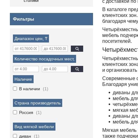
столики
с доставкой по 
В каталоге пре
клиентских зо
Фильтры
благодаря чему
Четырёхместны
мебель подчерк
Диапазон цен, ₸
посетителей.
Четырёхмес
Четырёхместны
Количество посадочных мест,
клиентских зон
и организовать
Современные о
Наличие
Благодаря унив
В наличии
1
диваны дл
мебель дл
Страна производитель
четырёхме
мягкая меб
Россия
1
диваны дл
мебель дл
Вид мягкой мебели
Мягкая мебель 
также подчерки
диван
1