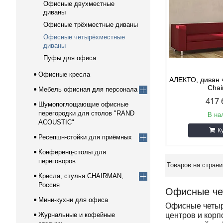
Офисные двухместные
диваны
Офисные трёхместные диваны
Офисные четырёхместные
диваны
Пуфы для офиса
Офисные кресла
АЛЕКТО, диван
Cha
Мебель офисная для персонала
417 
Шумопоглощающие офисные
перегородки для столов "RAND
В на
ACOUSTIC"
К
Ресепшн-стойки для приёмных
Конференц-столы для
переговоров
Кресла, стулья CHAIRMAN,
Россия
Офисные че
Мини-кухни для офиса
Офисные четыр
Журнальные и кофейные
центров и кор