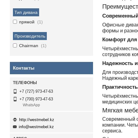
Преимущест
Тип дивана
Современный
прямой
1
Офисные диван
формы и разно
Производитель
Комфорт для 
Chairman
1
Четырёхместны
сотрудников ко
Надежность и
Контакты
Для производст
Надежный карка
Практичность
+7 (727) 973-47-63
Четырёхместны
+7 (700) 973-47-63
медицинских це
WhatsApp
Мягкая меб
Современный оф
http://westmebel.kz
компании. Чет
info@westmebel.kz
сервиса.