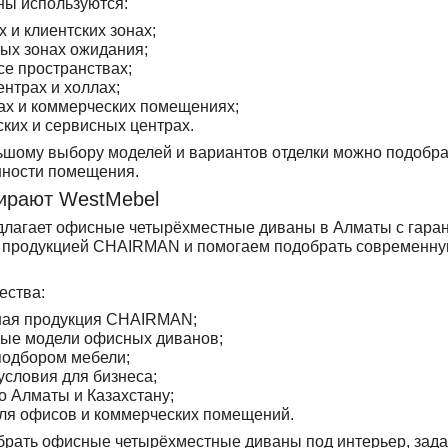
ы используются:
 и клиентских зонах;
ных зонах ожидания;
ce пространствах;
ентрах и холлах;
цах и коммерческих помещениях;
ких и сервисных центрах.
шому выбору моделей и вариантов отделки можно подобрат
нности помещения.
ирают WestMebel
лагает офисные четырёхместные диваны в Алматы с гарант
 продукцией CHAIRMAN и помогаем подобрать современную
ества:
ая продукция CHAIRMAN;
ые модели офисных диванов;
подбором мебели;
условия для бизнеса;
о Алматы и Казахстану;
ля офисов и коммерческих помещений.
рать офисные четырёхместные диваны под интерьер, задач