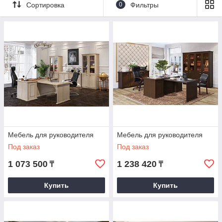
Сортировка
0
Фильтры
Коллекция мебели для руководителей
«RAUT» отвечает на этот вопрос.
При первом взгляде можно подметить
классические солидные детали – накладной
орнамент, стилизованные под бронзу ручки,
массивные опоры столов. Но потом становятся
заметны современные четкие линии и актуальные
цвета материалов. Такой продуманный дизайн
будет гармонично смотреться в любом интерьере.
Мебель для руководителя
Мебель для руководителя
Мебель «RAUT» - отличный выбор для любителей
Под заказ
Под заказ
традиций, идущих при этом в ногу со временем.
1 073 500
1 238 420
₸
₸
В каталог продукции
Купить
Купить