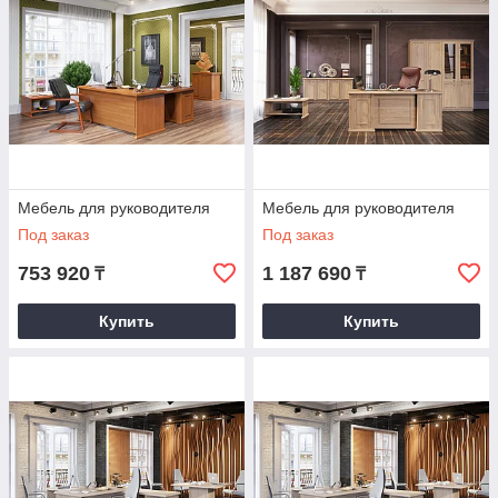
Отличительные черты коллекции
«RAUT»:
Мебель для руководителя
Мебель для руководителя
- внешняя массивность, цельность и основательность
Под заказ
Под заказ
элементов, которая отличает классический стиль и
753 920
1 187 690
₸
₸
настроение;
Купить
Купить
- накладные декоративные панели с орнаментом в
классическом стиле, которые расположены на