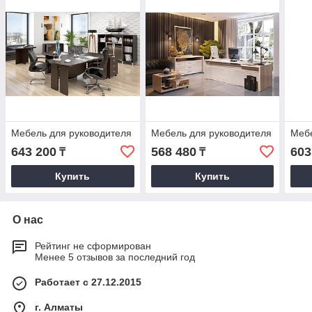
Мебель для руководителя
Мебель для руководителя
Мебе
643 200
568 480
603
₸
₸
Купить
Купить
О нас
Рейтинг не сформирован
Менее 5 отзывов за последний год
Работает с 27.12.2015
г. Алматы