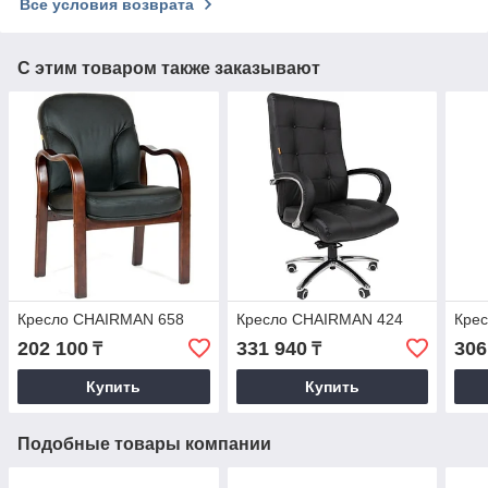
Все условия возврата
С этим товаром также заказывают
Кресло CHAIRMAN 658
Кресло CHAIRMAN 424
Кре
202 100
331 940
306
₸
₸
Купить
Купить
Подобные товары компании