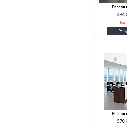
Ресепш
484 
Под 
К
Ресепш
570 