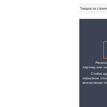
Ресепшн – пе
партнер или че
Стойка админ
серьезное отн
впечатление от