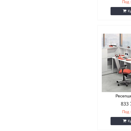
Под 
К
Ресепш
833 
Под 
К