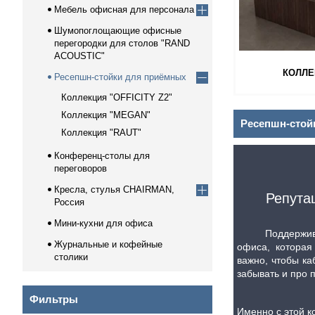
Мебель офисная для персонала
Шумопоглощающие офисные
перегородки для столов "RAND
ACOUSTIC"
КОЛЛЕК
Ресепшн-стойки для приёмных
Коллекция "OFFICITY Z2"
Коллекция "MEGAN"
Ресепшн-стой
Коллекция "RAUT"
Конференц-столы для
переговоров
Кресла, стулья CHAIRMAN,
Репута
Россия
Мини-кухни для офиса
Поддерживать 
Журнальные и кофейные
офиса, которая
столики
важно, чтобы ка
забывать и про 
Фильтры
Именно с этой к