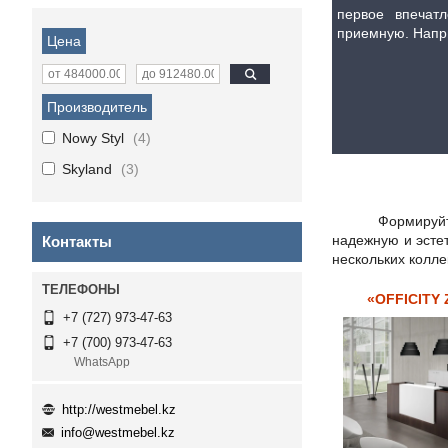
первое впечат
приемную. Напри
Цена
Производитель
Nowy Styl
4
Skyland
3
Формируйте реп
надежную и эсте
Контакты
нескольких колле
«OFFICITY 
+7 (727) 973-47-63
+7 (700) 973-47-63
WhatsApp
http://westmebel.kz
info@westmebel.kz