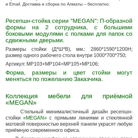
и Email. Доставка и сборка по Алматы – бесплатно.
Ресепшн-стойка серии "MEGAN": П-образной
формы на 2 сотрудника, с большими
боковыми модулями с полками для папок со
сдвижными дверьми.
Размеры стойки
(Д*Ш*В)
, мм.: 2860*1590*1200Н;
размер одного рабочего стола внутри 1000*700*750;
Артикул: МР103+МР104+МР105+МР106;
Форма, размеры и цвет стойки могут
меняться по пожеланию Заказчика.
Коллекция мебели для приёмной
«
MEGAN
»
Стильный минималистичный дизайн ресепшн-
стойки
«
MEGAN
»
с прямыми линиями и стеклянной
матовой поверхностью верхней панели украсят любую
приёмную современного офиса.