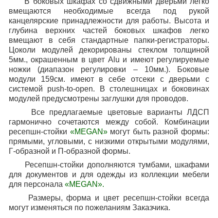
В боковых шкафах со сдвижными дверьми легко
вмещаются необходимые всегда под рукой
канцелярские принадлежности для работы. Высота и
глубина верхних частей боковых шкафов легко
вмещают в себя стандартные папки-регистраторы.
Цоколи модулей декорированы стеклом толщиной
5мм., окрашенным в цвет
Alu
и имеют регулируемые
ножки (диапазон регулировки – 10мм.). Боковые
модули 159см. имеют в себе отсеки с дверьми с
системой
push
-
to
-
open
. В столешницах и боковинах
модулей предусмотрены заглушки для проводов.
Все предлагаемые цветовые варианты ЛДСП
гармонично сочетаются между собой. Комбинации
ресепшн-стойки
«
MEGAN
»
могут быть разной формы:
прямыми, угловыми, с низкими открытыми модулями,
Г-образной и П-образной формы.
Ресепшн-стойки дополняются тумбами, шкафами
для документов и для одежды из коллекции мебели
для персонала
«
MEGAN
».
Размеры, форма и цвет ресепшн-стойки всегда
могут изменяться по пожеланиям Заказчика.