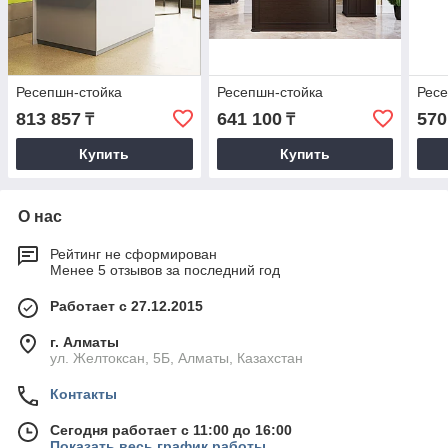
Ресепшн-стойка
Ресепшн-стойка
Ресе
813 857
641 100
570
₸
₸
Купить
Купить
О нас
Рейтинг не сформирован
Менее 5 отзывов за последний год
Работает с 27.12.2015
г. Алматы
ул. Желтоксан, 5Б, Алматы, Казахстан
Контакты
Сегодня работает с 11:00 до 16:00
Показать весь график работы