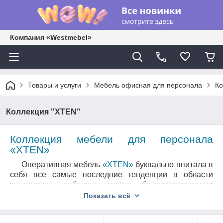
Компания «Westmebel»
Товары и услуги
Мебель офисная для персонала
Ко
Коллекция "XTEN"
Коллекция мебели для персонала
«
XTEN
»
Оперативная мебель
«XTEN»
буквально впитала в
себя все самые последние тенденции в области
эргономики рабочего места: бескомпромиссное
сочетание солидности широких опор с легкостью
Показать всё
«парящей» столешницы, приглушающие звук
тканевые перегородки, дополнительные места для