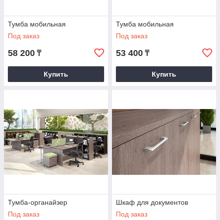
эксцентриковые стяжки (пр-во Германия).
Упаковка:
многослойный гофрокартон, пенопласт,
Тумба мобильная
Тумба мобильная
пластиковые уголки.
Под заказ
Под заказ
58 200
53 400
₸
₸
Купить
Купить
Тумба-органайзер
Шкаф для документов
Под заказ
Под заказ