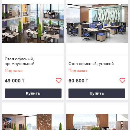
Если Вы не следуете за прогрессом, Вы неизбежно
утрачиваете важные преимущества, и чем дальше,
тем больше. Как избежать этого? Как минимум,
использовать в рабочем процессе мебель
«XTEN»!
Стол офисный,
прямоугольный
Стол офисный, угловой
Под заказ
Под заказ
49 000
60 800
₸
₸
Купить
Купить
Техническое описание: