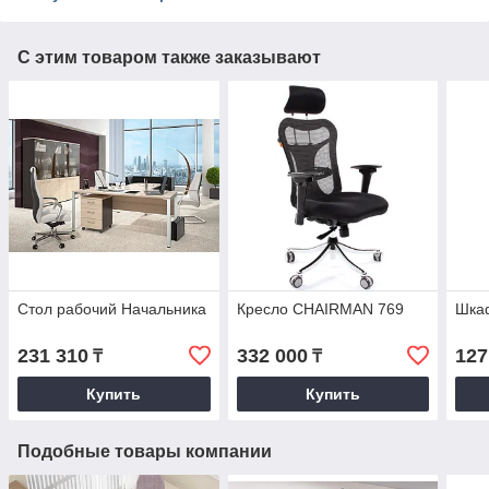
С этим товаром также заказывают
Стол рабочий Начальника
Кресло CHAIRMAN 769
Шка
231 310
332 000
127
₸
₸
Купить
Купить
Подобные товары компании