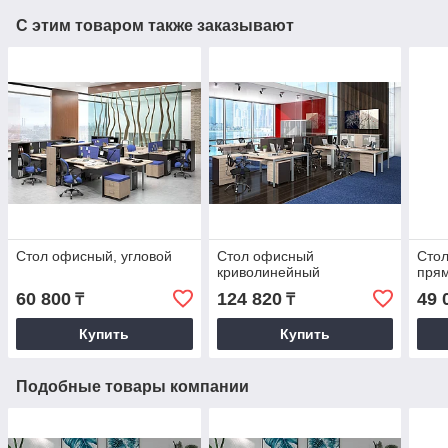
С этим товаром также заказывают
Стол офисный, угловой
Стол офисный
Сто
криволинейный
пря
60 800
124 820
49 
₸
₸
Купить
Купить
Подобные товары компании