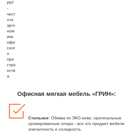
ИН"
-
чист
ота
эрго
ном
ики
офи
сног
о
про
стра
нств
а.
Офисная мягкая мебель «ГРИН»:
Стильное
: Обивка из ЭКО-кожи, оригинальные
хромированные опоры - все это придает мебели
элегантность и солидность.