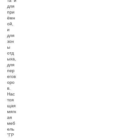
та и
для
при
ёмн
ой,
и
для
зон
ы
отд
ыха,
для
пер
егов
оро
в.
Нас
тоя
щая
мягк
ая
меб
ель
"ГР