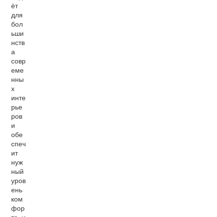
ёт
для
бол
ьши
нств
а
совр
еме
нны
х
инте
рье
ров
и
обе
спеч
ит
нуж
ный
уров
ень
ком
фор