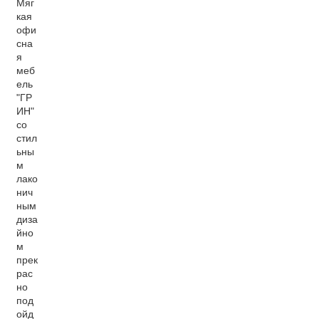
Мяг
кая
офи
сна
я
меб
ель
"ГР
ИН"
со
стил
ьны
м
лако
нич
ным
диза
йно
м
прек
рас
но
под
ойд