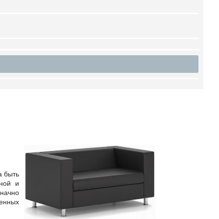
а быть
ной и
значно
менных