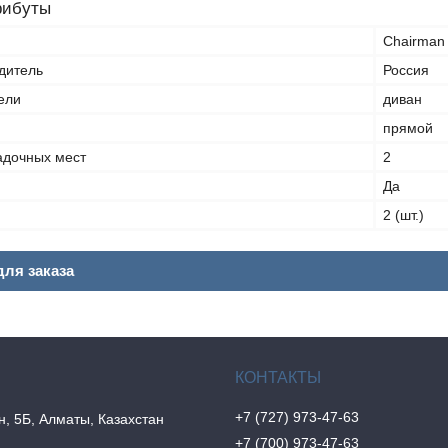
рибуты
Chairman
дитель
Россия
ели
диван
прямой
адочных мест
2
Да
2 (шт.)
ля заказа
+7 (727) 973-47-63
н, 5Б, Алматы, Казахстан
+7 (700) 973-47-63