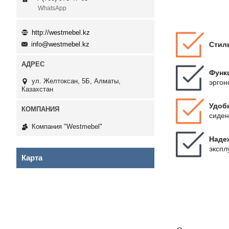
WhatsApp
http://westmebel.kz
Стил
info@westmebel.kz
Функ
ул. Желтоксан, 5Б, Алматы,
эргон
Казахстан
Удоб
сиден
Компания "Westmebel"
Наде
экспл
Карта