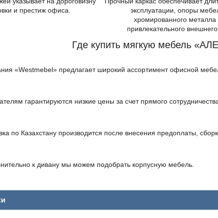
жей указывает на дороговизну
Прочный каркас обеспечивает дли
овки и престиж офиса.
эксплуатации, опоры мебе
хромированного металла
привлекательного внешнего
Где купить мягкую мебель «АЛ
ния «Westmebel» предлагает широкий ассортимент офисной мебели
ателям гарантируются низкие цены за счет прямого сотрудничеств
вка по Казахстану производится после внесения предоплаты, сборк
нительно к дивану мы можем подобрать корпусную мебель.
ки