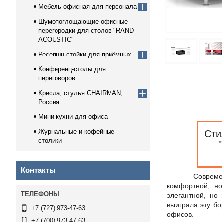
Мебель офисная для персонала
Шумопоглощающие офисные
перегородки для столов "RAND
ACOUSTIC"
Ресепшн-стойки для приёмных
Конференц-столы для
переговоров
Кресла, стулья CHAIRMAN,
Россия
Мини-кухни для офиса
Журнальные и кофейные
Сти
столики
Контакты
Современна
комфортной, н
элегантной, но
выиграла эту бо
+7 (727) 973-47-63
офисов.
+7 (700) 973-47-63