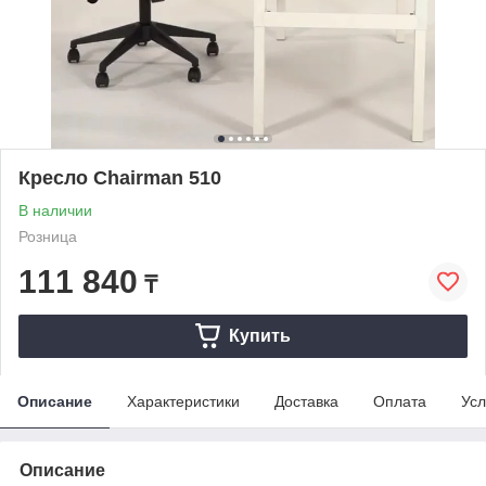
Кресло Chairman 510
В наличии
Розница
111 840
₸
Купить
Описание
Характеристики
Доставка
Оплата
Усл
Описание