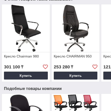
Кресло Chairman 980
Кресло CHAIRMAN 950
Кре
301 100
253 280
121
₸
₸
Купить
Купить
Подобные товары компании