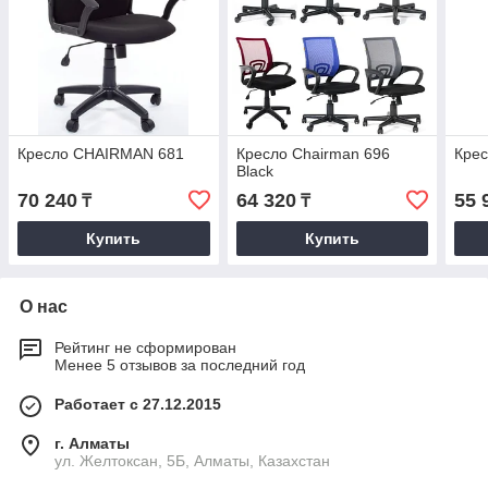
Кресло CHAIRMAN 681
Кресло Chairman 696
Кре
Black
70 240
64 320
55 
₸
₸
Купить
Купить
О нас
Рейтинг не сформирован
Менее 5 отзывов за последний год
Работает с 27.12.2015
г. Алматы
ул. Желтоксан, 5Б, Алматы, Казахстан