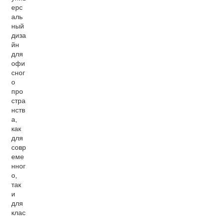
ерс
аль
ный
диза
йн
для
офи
сног
о
про
стра
нств
а,
как
для
совр
еме
нног
о,
так
и
для
клас