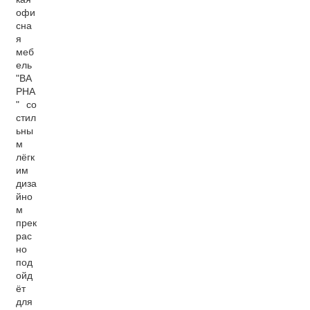
офи
сна
я
меб
ель
"ВА
РНА
" со
стил
ьны
м
лёгк
им
диза
йно
м
прек
рас
но
под
ойд
ёт
для