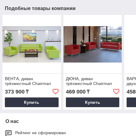
Подобные товары компании
ВЕНТА, диван
ДЮНА, диван
ВАР
трёхместный Chairman
трёхместный Chairman
двух
373 900
469 000
458
₸
₸
Купить
Купить
О нас
Рейтинг не сформирован