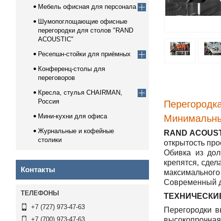
Мебель офисная для персонала
Шумопоглощающие офисные
перегородки для столов "RAND
ACOUSTIC"
Ресепшн-стойки для приёмных
Конференц-столы для
переговоров
Кресла, стулья CHAIRMAN,
Россия
Перегородка
Мини-кухни для офиса
Минимальный
Журнальные и кофейные
RAND ACOUSTI
столики
открытость про
Обивка из дол
крепятся, сдел
Контакты
максимального 
Современный д
ТЕХНИЧЕСКИ
+7 (727) 973-47-63
Перегородки в
высокопрочна
+7 (700) 973-47-63