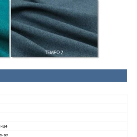
нице
рная