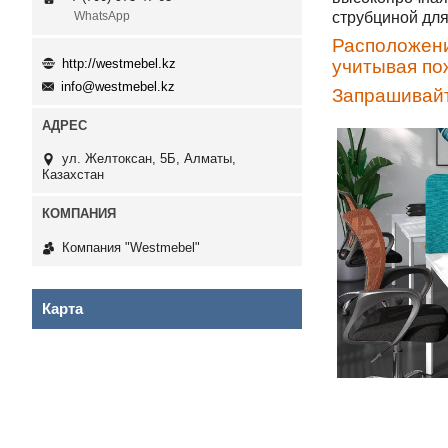
струбциной для
WhatsApp
Расположен
http://westmebel.kz
учитывая по
info@westmebel.kz
Запрашивайт
ул. Желтоксан, 5Б, Алматы,
Казахстан
Компания "Westmebel"
Карта