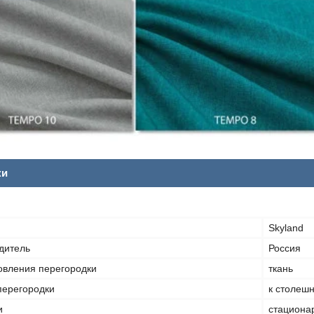
ки
Skyland
дитель
Россия
овления перегородки
ткань
перегородки
к столеш
и
стациона