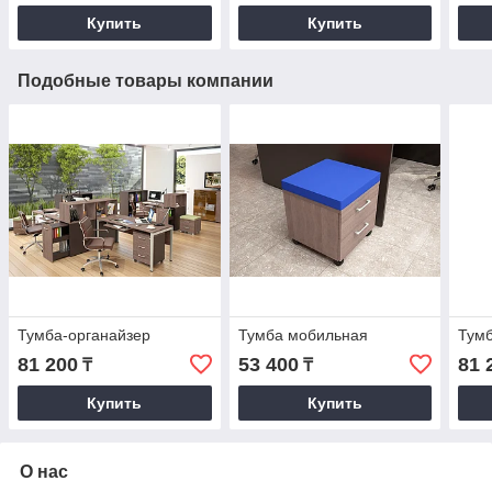
Купить
Купить
Подобные товары компании
Тумба-органайзер
Тумба мобильная
Тумб
81 200
53 400
81 
₸
₸
Купить
Купить
О нас