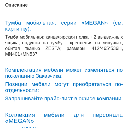
Описание
Тумба мобильная, серии «
MEGAN
» (см.
картинку):
Тумба мобильная: канцелярская полка + 2 выдвижных
ящика, подушка на тумбу – крепления на липучках,
обитая тканью
ZESTA
; размеры: 412*465*536Н,
MN
401+
MN
537.
Комплектация мебели может изменяться по
пожеланию Заказчика;
Позиции мебели могут приобретаться по-
отдельности;
Запрашивайте прайс-лист в офисе компании.
Коллекция мебели для персонала
«
MEGAN
»