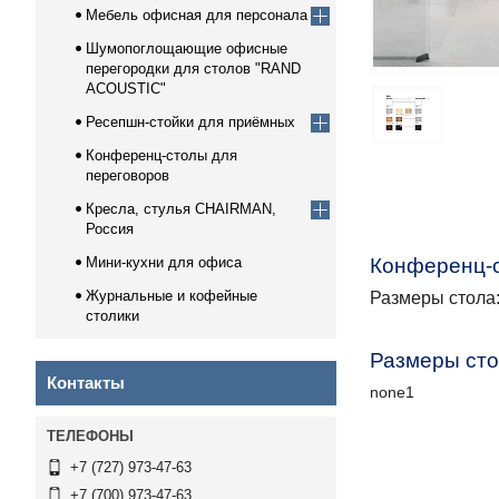
Мебель офисная для персонала
Шумопоглощающие офисные
перегородки для столов "RAND
ACOUSTIC"
Ресепшн-стойки для приёмных
Конференц-столы для
переговоров
Кресла, стулья CHAIRMAN,
Россия
Мини-кухни для офиса
Конференц-с
Журнальные и кофейные
Размеры стола
столики
Размеры сто
Контакты
none1
+7 (727) 973-47-63
+7 (700) 973-47-63