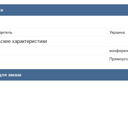
ки
дитель
Украина
ские характеристики
конферен
Прямоуго
ля заказа