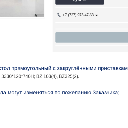
+7 (727) 973-47-63
тол прямоугольный с закруглёнными приставками
: 3330*120*740Н;
BZ
103(4),
BZ
325(2).
ла могут изменяться по пожеланию Заказчика;