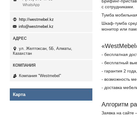
Брифинг-приставк
WhatsApp
с сотрудниками.
Тумба мобильная
http://westmebel.kz
Шкаф-тумба средн
info@westmebel.kz
монитор или пам
«WestMebel»
ул. Желтоксан, 5Б, Алматы,
Казахстан
- бесплатная дос
- бесплатный вы
- гарантия 2 год
Компания "Westmebel"
- возможность ме
- доставка мебел
Карта
Алгоритм ра
Заявка на сайте 