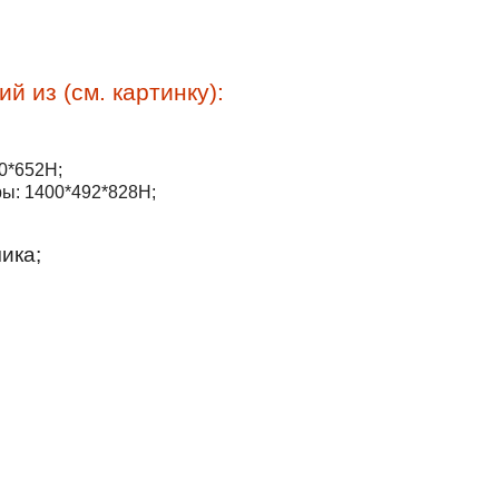
ий из (см. картинку):
0*652Н;
ры: 1400*492*828Н
;
ика;