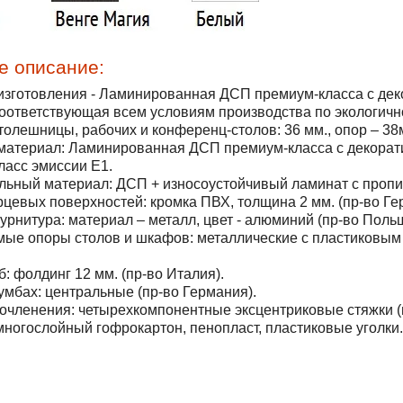
е описание:
изготовления
- Ламинированная ДСП премиум-класса с дек
соответствующая всем условиям производства по экологично
толешницы, рабочих и конференц-столов:
36 мм., опор – 38
материал:
Ламинированная ДСП премиум-класса с декорат
ласс эмиссии Е1.
льный материал:
ДСП + износоустойчивый ламинат с пропи
рцевых поверхностей:
кромка ПВХ, толщина 2 мм. (пр-во Ге
урнитура:
материал – металл, цвет - алюминий (пр-во Польш
мые опоры столов и шкафов:
металлические с пластиковым 
б:
фолдинг 12 мм. (пр-во Италия).
умбах:
центральные (пр-во Германия).
очленения:
четырехкомпонентные эксцентриковые стяжки (
ногослойный гофрокартон, пенопласт, пластиковые уголки.