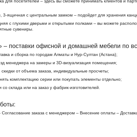
а для посетителей – здесь вы сможете принимать клиентов и пар
, 3-ящичная с центральным замком – подойдет для хранения канц
яя с глухими дверьми и открытыми полками – вы можете расположи
ятные сувениры.
 – поставки офисной и домашней мебели по вс
тавка и сборка по городам Алматы и Нур-Султан (Астана);
езд менеджера на замеры и 3D-визуализация помещения;
а, скидки от объема заказа, индивидуальные просчеты;
нять комплектацию серии или покупать элементы отдельно;
и со склада или на заказ у фабрик-изготовителей.
боты:
– Согласование заказа с менеджером – Внесение оплаты – Доставк