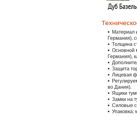
Техническо
Материал 
Германия), 
Толщина с
Основной 
Германия), к
Дополните
Защита то
Лицевая ф
Регулируе
во Дания).
Ящики тум
Замки на т
Силовые с
Упаковка:
м