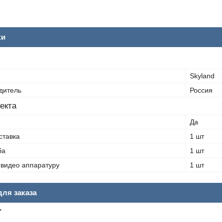
ки
Skyland
дитель
Россия
екта
Да
ставка
1 шт
ба
1 шт
-видео аппаратуру
1 шт
ля заказа
₸