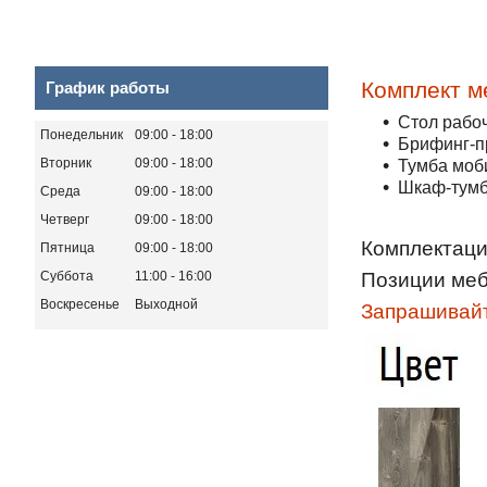
Комплект м
График работы
Стол рабо
Понедельник
09:00
18:00
Брифинг-пр
Вторник
09:00
18:00
Тумба моб
Шкаф-тумб
Среда
09:00
18:00
Четверг
09:00
18:00
Комплектаци
Пятница
09:00
18:00
Суббота
11:00
16:00
Позиции меб
Воскресенье
Выходной
Запрашивайт