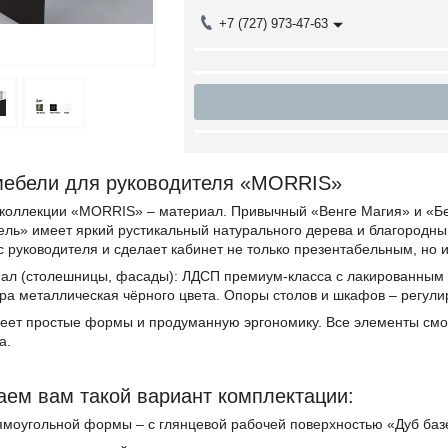
+7 (727) 973-47-63
мебели для руководителя «MORRIS»
 коллекции «MORRIS» – материал. Привычный «Венге Магия» и «Бел
ель» имеет яркий рустикальный натурального дерева и благородны
с руководителя и сделает кабинет не только презентабельным, но 
ал (столешницы, фасады): ЛДСП премиум-класса с лакированным
ра металлическая чёрного цвета. Опоры столов и шкафов – регул
еет простые формы и продуманную эргономику. Все элементы смо
а.
ем вам такой вариант комплектации:
ямоугольной формы – с глянцевой рабочей поверхностью «Дуб баз