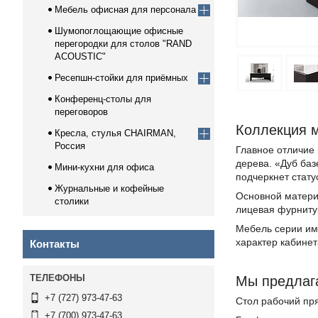
Мебель офисная для персонала
Шумопоглощающие офисные
перегородки для столов "RAND
ACOUSTIC"
Ресепшн-стойки для приёмных
Конференц-столы для
переговоров
Коллекция 
Кресла, стулья CHAIRMAN,
Россия
Главное отличие
дерева. «Дуб баз
Мини-кухни для офиса
подчеркнет стату
Журнальные и кофейные
Основной матери
столики
лицевая фурниту
Мебель серии им
характер кабинет
Контакты
Мы предлага
+7 (727) 973-47-63
Стол рабочий пр
+7 (700) 973-47-63