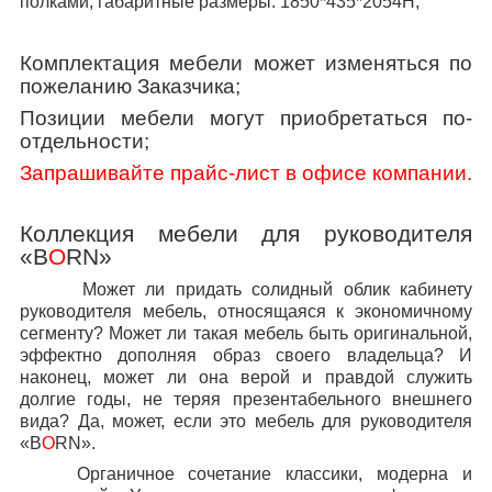
полками, габаритные размеры: 1850*435*2054Н;
Комплектация мебели может изменяться по
пожеланию Заказчика;
Позиции мебели могут приобретаться по-
отдельности;
Запрашивайте прайс-лист в офисе компании.
Коллекция мебели для руководителя
«
B
O
RN
»
Может ли придать солидный облик кабинету
руководителя мебель, относящаяся к экономичному
сегменту? Может ли такая мебель быть оригинальной,
эффектно дополняя образ своего владельца? И
наконец, может ли она верой и правдой служить
долгие годы, не теряя презентабельного внешнего
вида? Да, может, если это мебель для руководителя
«B
O
RN».
Органичное сочетание классики, модерна и