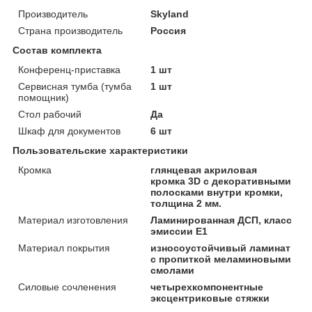
Производитель
Skyland
Страна производитель
Россия
Состав комплекта
Конференц-приставка
1 шт
Сервисная тумба (тумба
1 шт
помощник)
Стол рабочий
Да
Шкаф для документов
6 шт
Пользовательские характеристики
Кромка
глянцевая акриловая
кромка 3D с декоративными
полосками внутри кромки,
толщина 2 мм.
Материал изготовления
Ламинированная ДСП, класс
эмиссии Е1
Материал покрытия
износоустойчивый ламинат
с пропиткой меламиновыми
смолами
Силовые сочленения
четырехкомпонентные
эксцентриковые стяжки