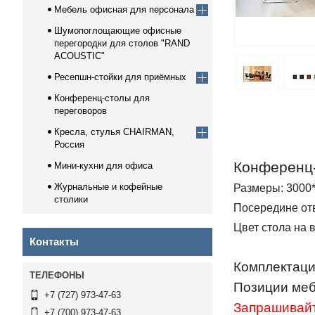
Мебель офисная для персонала
Шумопоглощающие офисные
перегородки для столов "RAND
ACOUSTIC"
Ресепшн-стойки для приёмных
Конференц-столы для
переговоров
Кресла, стулья CHAIRMAN,
Россия
Конференц-
Мини-кухни для офиса
Журнальные и кофейные
Размеры: 3000
столики
Посередине от
Цвет стола на 
Контакты
Комплектаци
Позиции меб
+7 (727) 973-47-63
Запрашивайт
+7 (700) 973-47-63