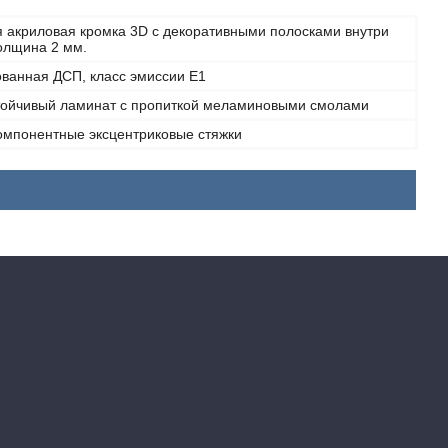
я акриловая кромка 3D с декоративными полосками внутри
толщина 2 мм.
ванная ДСП, класс эмиссии Е1
тойчивый ламинат с пропиткой меламиновыми смолами
омпонентные эксцентриковые стяжки