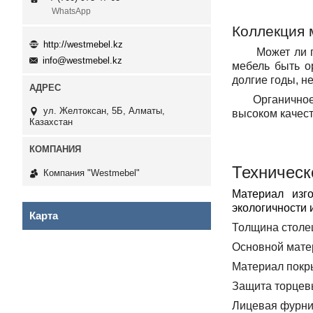
WhatsApp
Коллекция 
http://westmebel.kz
Может ли прид
info@westmebel.kz
мебель быть о
долгие годы, н
Органичное с
ул. Желтоксан, 5Б, Алматы,
высоком качест
Казахстан
Техническ
Компания "Westmebel"
Материал изго
экологичности 
Карта
Толщина столе
Основной мате
Материал покр
Защита торцев
Лицевая фурни