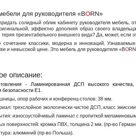
мебели для руководителя «
B
O
RN
»
ать солидный облик кабинету руководителя мебель, отн
ригинальной, эффектно дополняя образ своего владельца
е теряя презентабельного внешнего вида? Да, может, если 
очетание классики, модерна и инноваций. Узнаваемые
ве и невысокой цене. Это мебель для руководителя «B
O
RN
ое описание:
товления
- Ламинированная ДСП высокого качества, 
и безопасности Е1.
шницы, опор рабочих и конференц-столов:
38 мм.
риал:
трехслойное экологически чистое ДСП, класс эмиссии
ытия:
износоустойчивый ламинат с пропиткой меламиновым
ых поверхностей:
кромка ПВХ, толщина 2 мм. (пр-во Герман
тура:
алюминий (пр-во Польша).