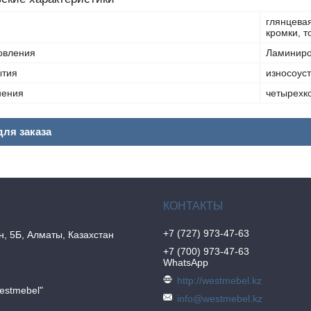
глянцева
кромки, 
овления
Ламиниро
ытия
износоус
нения
четырехк
ля заказа
+7 (727) 973-47-63
н, 5Б, Алматы, Казахстан
+7 (700) 973-47-63
WhatsApp
http://westmebel.kz
estmebel"
info@westmebel.kz