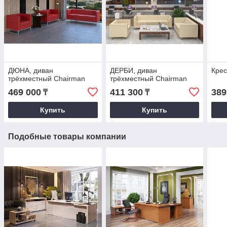
ДЮНА, диван
ДЕРБИ, диван
Кре
трёхместный Chairman
трёхместный Chairman
469 000
411 300
389
₸
₸
Купить
Купить
Подобные товары компании