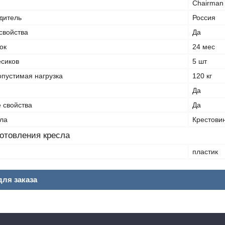
Chairman
дитель
Россия
свойства
Да
ок
24 мес
есиков
5 шт
пустимая нагрузка
120 кг
Да
 свойства
Да
ла
Крестови
отовления кресла
пластик
ля заказа