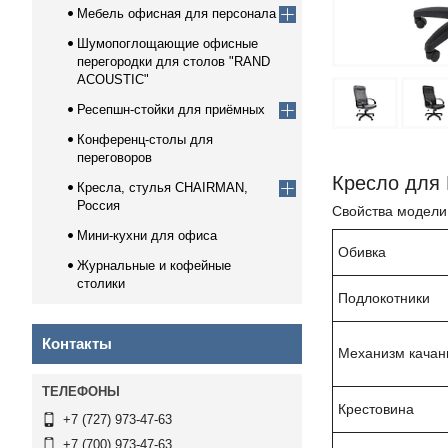
Мебель офисная для персонала
Шумопоглощающие офисные
перегородки для столов "RAND
ACOUSTIC"
Ресепшн-стойки для приёмных
Конференц-столы для
переговоров
Кресло для
Кресла, стулья CHAIRMAN,
Россия
Свойства модели
Мини-кухни для офиса
Обивка
Журнальные и кофейные
столики
Подлокотники
Контакты
Механизм качан
Крестовина
+7 (727) 973-47-63
+7 (700) 973-47-63