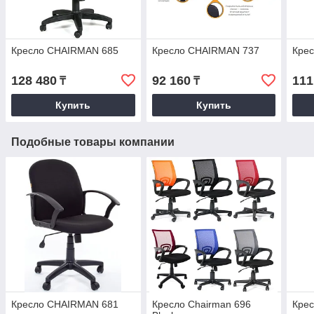
Кресло CHAIRMAN 685
Кресло CHAIRMAN 737
Кре
128 480
92 160
111
₸
₸
Купить
Купить
Подобные товары компании
Кресло CHAIRMAN 681
Кресло Chairman 696
Кре