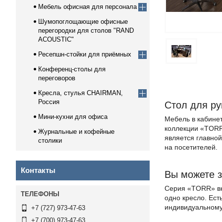
Мебель офисная для персонала
Шумопоглощающие офисные
перегородки для столов "RAND
ACOUSTIC"
Ресепшн-стойки для приёмных
Конференц-столы для
переговоров
Кресла, стулья CHAIRMAN,
Россия
Стол для р
Мини-кухни для офиса
Мебель в кабинет
коллекции «TORR
Журнальные и кофейные
является главной
столики
на посетителей.
Контакты
Вы можете з
Серия «TORR» вк
одно кресло. Ес
индивидуальному
+7 (727) 973-47-63
+7 (700) 973-47-63