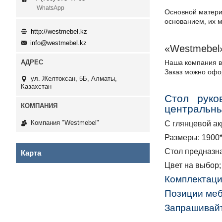
WhatsApp
Основной матери
основанием, их 
http://westmebel.kz
info@westmebel.kz
«Westmebel»
Наша компания в
Заказ можно офор
ул. Желтоксан, 5Б, Алматы,
Казахстан
Стол руко
центральн
Компания "Westmebel"
С глянцевой ак
Размеры:
1900
Стол предназна
Карта
Цвет на выбор;
Комплектаци
Позиции меб
Запрашивайт