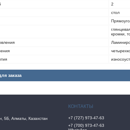
б
2
стол
Прямоуго
глянцева
кромки, 
овления
Ламиниро
нения
четырехк
ытия
износоус
ля заказа
+7 (727) 973-47-63
н, 5Б, Алматы, Казахстан
+7 (700) 973-47-63