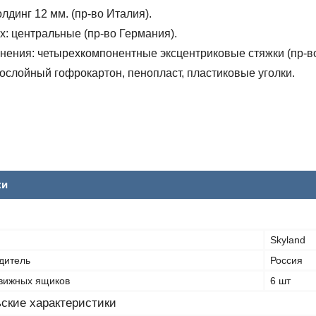
лдинг 12 мм. (пр-во Италия).
х:
центральные (пр-во Германия).
нения:
четырехкомпонентные эксцентриковые стяжки (пр-во
слойный гофрокартон, пенопласт, пластиковые уголки.
ки
Skyland
дитель
Россия
вижных ящиков
6 шт
ские характеристики