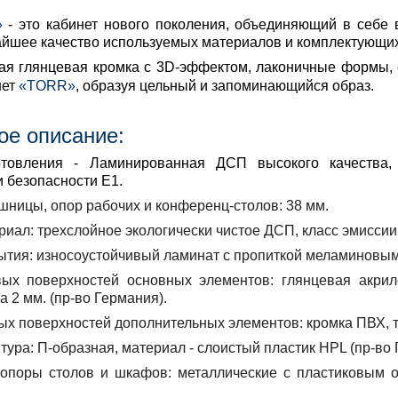
»
- это кабинет нового поколения, объединяющий в себе
айшее качество используемых материалов и комплектующих
янцевая кромка с 3D-эффектом, лаконичные формы, стил
нет
«TORR»
, образуя цельный и запоминающийся образ.
ое описание:
товления
- Ламинированная ДСП высокого качества, 
и безопасности Е1.
шницы, опор рабочих и конференц-столов:
38 мм.
риал:
трехслойное экологически чистое ДСП, класс эмиссии
ытия:
износоустойчивый ламинат с пропиткой меламиновым
ых поверхностей основных элементов:
глянцевая акрил
а 2 мм. (пр-во Германия).
ых поверхностей дополнительных элементов:
кромка ПВХ, 
тура:
П-образная, материал - слоистый пластик HPL (пр-во 
опоры столов и шкафов:
металлические с пластиковым ос