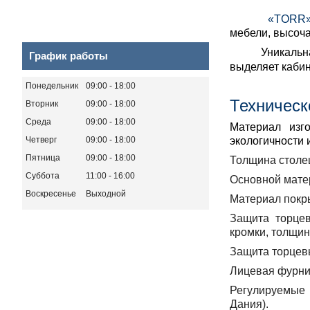
«TORR
мебели, высоч
Уникальная гл
График работы
выделяет каби
Понедельник
09:00
18:00
Техническ
Вторник
09:00
18:00
Среда
09:00
18:00
Материал изго
Четверг
09:00
18:00
экологичности 
Пятница
09:00
18:00
Толщина столе
Суббота
11:00
16:00
Основной мате
Воскресенье
Выходной
Материал покр
Защита торцев
кромки, толщин
Защита торцев
Лицевая фурни
Регулируемые 
Дания).