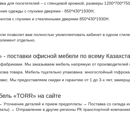
вка для посетителей – с глянцевой кромкой, размеры 1200*700*75
ния одежды с глухими дверями - 850*430*1930Н;
ментов с глухими и стеклянными дверями 850*430*1930Н.
ли позволит вам полностью укомплектовать кабинет в одном стиле
элемент отдельно.
 - поставки офисной мебели по всему Казахст
 фабриками. Мы заказываем мебель напрямую от производителей 
озка товара. Мебель тщательно упакована: многослойный гофрокар
вис. Мы предоставляем скидки и гарантию от 1 до 3-х лет, замерщ
бель «TORR» на сайте
→ Уточнение деталей и прием предоплаты → Поставка со склада ил
маты) → Отправление в другие регионы РК транспортной компание