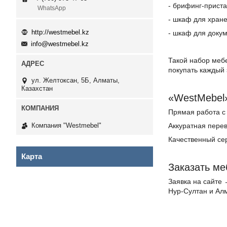
- брифинг-приста
WhatsApp
- шкаф для хране
http://westmebel.kz
- шкаф для доку
info@westmebel.kz
Такой набор мебе
покупать каждый 
ул. Желтоксан, 5Б, Алматы,
Казахстан
«WestMebel»
Прямая работа с
Компания "Westmebel"
Аккуратная перев
Качественный сер
Карта
Заказать ме
Заявка на сайте 
Нур-Султан и Ал