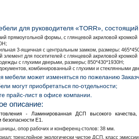
ебели для руководителя «
TORR
», состоящий
чий прямоугольной формы, с глянцевой акриловой кромкой 
0Н;
ильная 3-ящичная с центральным замком, размеры: 465*45
 элемент для посетителей с глянцевой акриловой кромкой 
одежды с глухими дверьми, размеры; 850*430*1930Н;
документов, комбинированный с глухими и стеклянными дв
я мебели может изменяться по пожеланию Заказч
ели могут приобретаться по-отдельности;
е прайс-лист в офисе компании.
ое описание:
товления
- Ламинированная ДСП высокого качества, 
и безопасности Е1.
шницы, опор рабочих и конференц-столов:
38 мм.
риал:
трехслойное экологически чистое ДСП, класс эмиссии