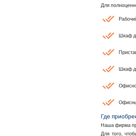
Для полноценн
Рабочи
Шкаф д
Приста
Шкаф д
Офисно
Офисны
Где приобре
Наша фирма пр
Для того, что