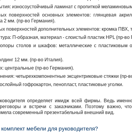
ытия:
износоустойчивый ламинат с пропиткой меламиновым
ых поверхностей основных элементов:
глянцевая акрил
а 2 мм. (пр-во Германия).
ых поверхностей дополнительных элементов:
кромка ПВХ, 
тура:
П-образная, материал - слоистый пластик HPL (пр-во 
опоры столов и шкафов:
металлические с пластиковым ос
лдинг 12 мм. (пр-во Италия).
х:
центральные (пр-во Германия).
нения:
четырехкомпонентные эксцентриковые стяжки (пр-во
слойный гофрокартон, пенопласт, пластиковые уголки.
ководителя определяет имидж всей фирмы. Ведь именн
реговоры и встречи с заказчиками. Поэтому важно, ч
имела современный презентабельный внешний вид.
в комплект мебели для руководителя?