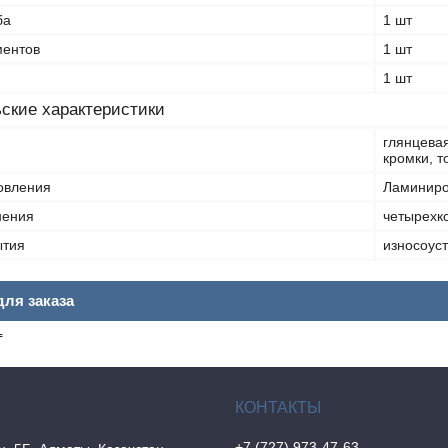
ба
1 шт
ментов
1 шт
1 шт
ские характеристики
глянцева
кромки, 
овления
Ламиниро
нения
четырехк
ытия
износоус
ля заказа
₸
+7 (727) 973-47-63