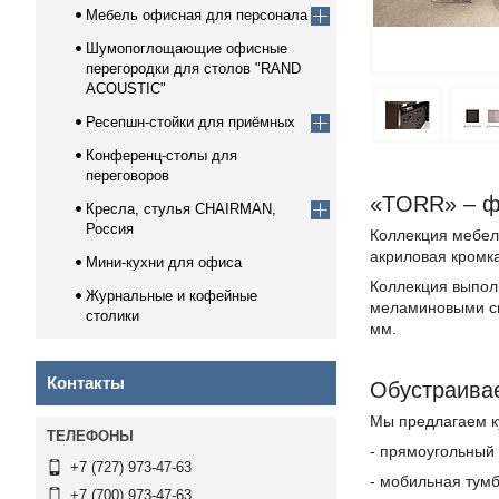
Мебель офисная для персонала
Шумопоглощающие офисные
перегородки для столов "RAND
ACOUSTIC"
Ресепшн-стойки для приёмных
Конференц-столы для
переговоров
«TORR» – ф
Кресла, стулья CHAIRMAN,
Россия
Коллекция мебели
акриловая кромк
Мини-кухни для офиса
Коллекция выпол
Журнальные и кофейные
меламиновыми см
столики
мм.
Контакты
Обустраивае
Мы предлагаем к
- прямоугольный
+7 (727) 973-47-63
- мобильная тум
+7 (700) 973-47-63