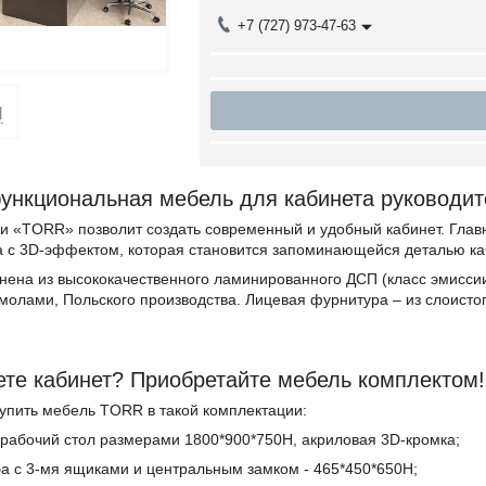
+7 (727) 973-47-63
ункциональная мебель для кабинета руководит
 «TORR» позволит создать современный и удобный кабинет. Главн
а с 3D-эффектом, которая становится запоминающейся деталью ка
нена из высококачественного ламинированного ДСП (класс эмиссии
олами, Польского производства. Лицевая фурнитура – из слоистог
те кабинет? Приобретайте мебель комплектом!
упить мебель TORR в такой комплектации:
 рабочий стол размерами 1800*900*750Н, акриловая 3D-кромка;
ба с 3-мя ящиками и центральным замком - 465*450*650Н;