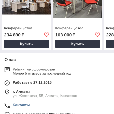
Конференц-стол
Конференц-стол
Кон
234 890
103 000
228
₸
₸
Купить
Купить
О нас
Рейтинг не сформирован
Менее 5 отзывов за последний год
Работает с 27.12.2015
г. Алматы
ул. Желтоксан, 5Б, Алматы, Казахстан
Контакты