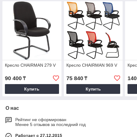
Кресло CHAIRMAN 279 V
Кресло CHAIRMAN 969 V
Крес
90 400
75 840
140
₸
₸
Купить
Купить
О нас
Рейтинг не сформирован
Менее 5 отзывов за последний год
Работает с 27.12.2015