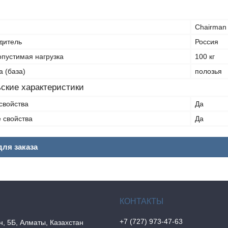
Chairman
дитель
Россия
пустимая нагрузка
100 кг
а (база)
полозья
ские характеристики
свойства
Да
 свойства
Да
ля заказа
+7 (727) 973-47-63
н, 5Б, Алматы, Казахстан