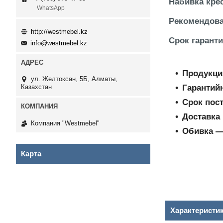
Набивка кре
WhatsApp
Рекомендова
http://westmebel.kz
Срок гарант
info@westmebel.kz
Продукци
ул. Желтоксан, 5Б, Алматы,
Гарантий
Казахстан
Срок пос
Доставка 
Компания "Westmebel"
Обивка ―
Карта
Характеристи