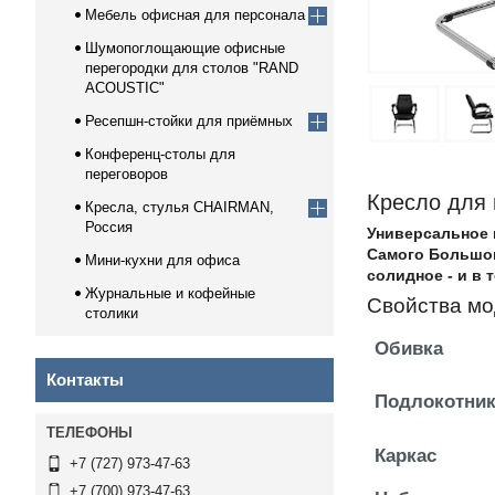
Мебель офисная для персонала
Шумопоглощающие офисные
перегородки для столов "RAND
ACOUSTIC"
Ресепшн-стойки для приёмных
Конференц-столы для
переговоров
Кресло для
Кресла, стулья CHAIRMAN,
Россия
Универсальное 
Самого Большог
Мини-кухни для офиса
солидное - и в 
Журнальные и кофейные
Свойства мо
столики
Обивка
Контакты
Подлокотни
Каркас
+7 (727) 973-47-63
+7 (700) 973-47-63