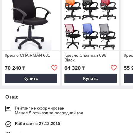
Кресло CHAIRMAN 681
Кресло Chairman 696
Кре
Black
70 240
64 320
55 
₸
₸
Купить
Купить
О нас
Рейтинг не сформирован
Менее 5 отзывов за последний год
Работает с 27.12.2015