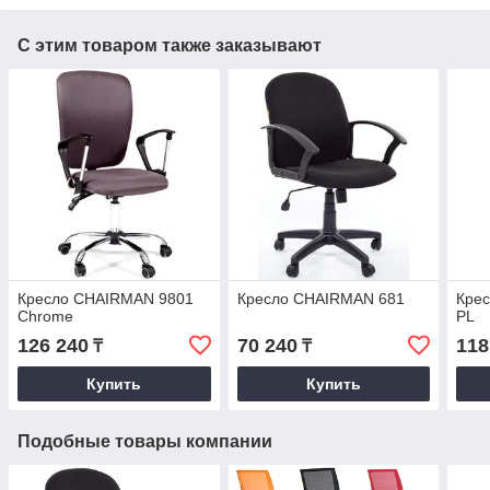
С этим товаром также заказывают
Кресло CHAIRMAN 9801
Кресло CHAIRMAN 681
Кре
Chrome
PL
126 240
70 240
118
₸
₸
Купить
Купить
Подобные товары компании