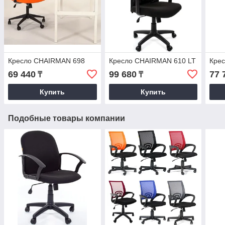
Кресло CHAIRMAN 698
Кресло CHAIRMAN 610 LT
Кре
69 440
99 680
77 
₸
₸
Купить
Купить
Подобные товары компании