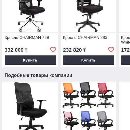
Кресло CHAIRMAN 769
Кресло CHAIRMAN 283
Кре
Whit
332 000
232 820
172
₸
₸
Купить
Купить
Подобные товары компании