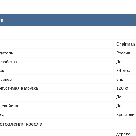
ки
Chairman
дитель
Россия
свойства
Да
ок
24 мес
есиков
5 шт
пустимая нагрузка
120 кг
Да
 свойства
Да
ла
Крестови
отовления кресла
дерево