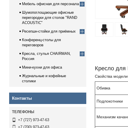
Мебель офисная для персонала
Шумопоглощающие офисные
перегородки для столов "RAND
ACOUSTIC"
Ресепшн-стойки для приёмных
Конференц-столы для
переговоров
Кресла, стулья CHAIRMAN,
Россия
Мини-кухни для офиса
Кресло для
Журнальные и кофейные
Свойств
столики
Обивка
Контакты
Подлокотники
Механизм качан
+7 (727) 973-47-63
+7 (700) 973-47-63