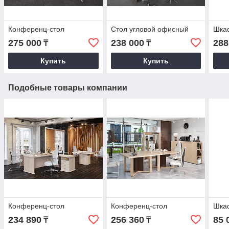
Конференц-стол
Стол угловой офисный
Шкаф
275 000
238 000
288
₸
₸
Купить
Купить
Подобные товары компании
Конференц-стол
Конференц-стол
Шка
234 890
256 360
85 
₸
₸