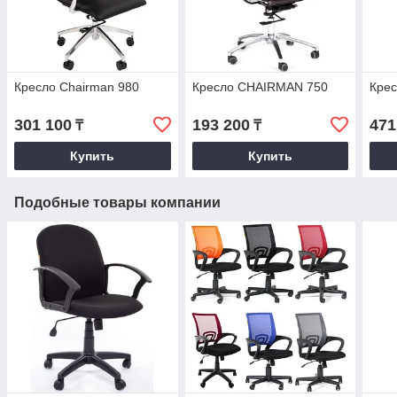
Кресло Chairman 980
Кресло CHAIRMAN 750
Кре
301 100
193 200
471
₸
₸
Купить
Купить
Подобные товары компании