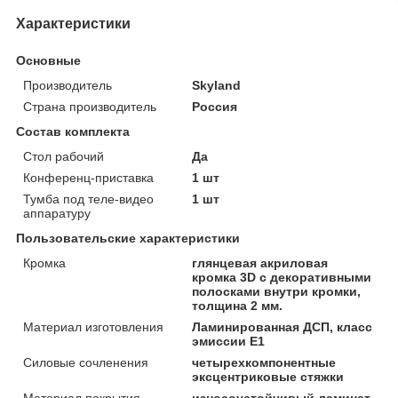
Характеристики
Основные
Производитель
Skyland
Страна производитель
Россия
Состав комплекта
Стол рабочий
Да
Конференц-приставка
1 шт
Тумба под теле-видео
1 шт
аппаратуру
Пользовательские характеристики
Кромка
глянцевая акриловая
кромка 3D с декоративными
полосками внутри кромки,
толщина 2 мм.
Материал изготовления
Ламинированная ДСП, класс
эмиссии Е1
Силовые сочленения
четырехкомпонентные
эксцентриковые стяжки
Материал покрытия
износоустойчивый ламинат