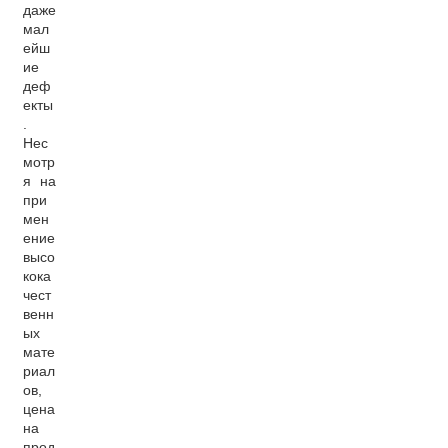
даже
мал
ейш
ие
деф
екты
.
Нес
мотр
я на
при
мен
ение
высо
кока
чест
венн
ых
мате
риал
ов,
цена
на
прод