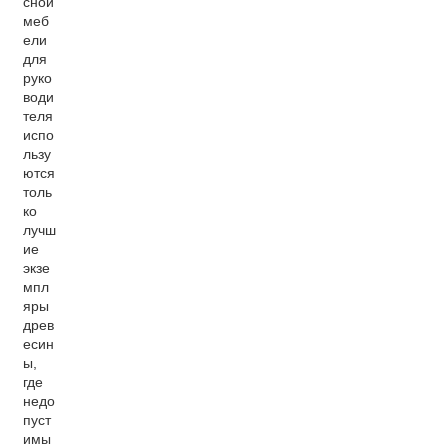
сной
меб
ели
для
руко
води
теля
испо
льзу
ются
толь
ко
лучш
ие
экзе
мпл
яры
древ
есин
ы,
где
недо
пуст
имы