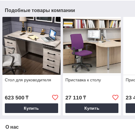
Подобные товары компании
Стол для руководителя
Приставка к столу
Прис
623 500
27 110
23 
₸
₸
Купить
Купить
О нас