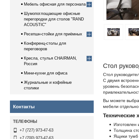
Мебель офисная для персонала
Шумопоглощающие офисные
перегородки для столов "RAND
ACOUSTIC"
Ресепшн-стойки для приёмных
Конференц-столы для
переговоров
Кресла, стулья CHAIRMAN,
Россия
Стол руков
Мини-кухни для офиса
Стол руководите
С двумя встроен
Журнальные и кофейные
уровень безопас
столики
привлекательност
Вы можете выбра
Контакты
мебели отдельно,
Технические 
Изготовлен 
Толщина сто
+7 (727) 973-47-63
Ящики тумб 
+7 (700) 973-47-63