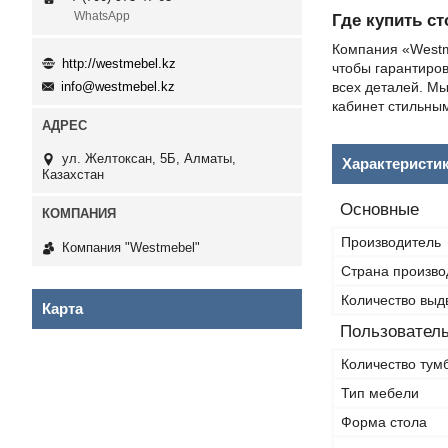
WhatsApp
Где купить с
Компания «Westm
http://westmebel.kz
чтобы гарантиров
всех деталей. Мы
info@westmebel.kz
кабинет стильны
ул. Желтоксан, 5Б, Алматы,
Характеристи
Казахстан
Основные
Производитель
Компания "Westmebel"
Страна произво
Количество выд
Карта
Пользователь
Количество тум
Тип мебели
Форма стола