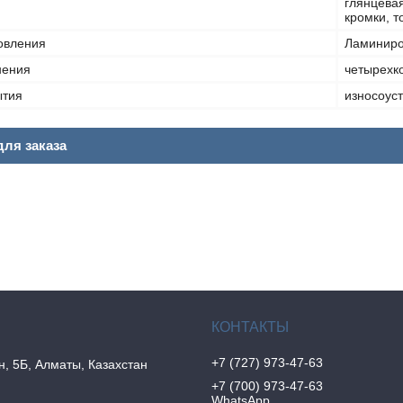
глянцева
кромки, 
овления
Ламиниро
нения
четырехк
ытия
износоус
ля заказа
+7 (727) 973-47-63
н, 5Б, Алматы, Казахстан
+7 (700) 973-47-63
WhatsApp