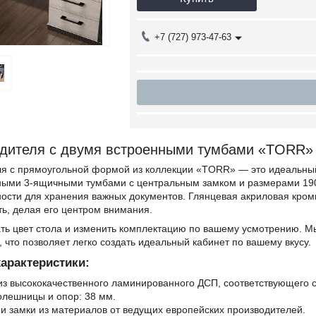
+7 (727) 973-47-63
одителя с двумя встроенными тумбами «TORR»
ля с прямоугольной формой из коллекции «TORR» — это идеальный
ными 3-ящичными тумбами с центральным замком и размерами 19
ности для хранения важных документов. Глянцевая акриловая кром
ь, делая его центром внимания.
ть цвет стола и изменить комплектацию по вашему усмотрению. М
 что позволяет легко создать идеальный кабинет по вашему вкусу.
характеристики:
из высококачественного ламинированного ДСП, соответствующего с
лешницы и опор: 38 мм.
и замки из материалов от ведущих европейских производителей.