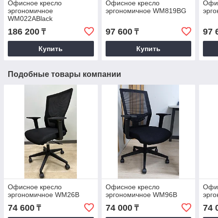
Офисное кресло
Офисное кресло
Офи
эргономичное
эргономичное WM819BG
эрг
WM022ABlack
186 200
97 600
97 
₸
₸
Купить
Купить
Подобные товары компании
Офисное кресло
Офисное кресло
Офи
эргономичное WM26B
эргономичное WM96B
эрг
74 600
74 000
74 
₸
₸