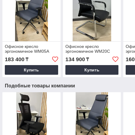
Офисное кресло
Офисное кресло
Офи
эргономичное WM05A
эргономичное WM20C
эрг
183 400
134 900
160
₸
₸
Купить
Купить
Подобные товары компании