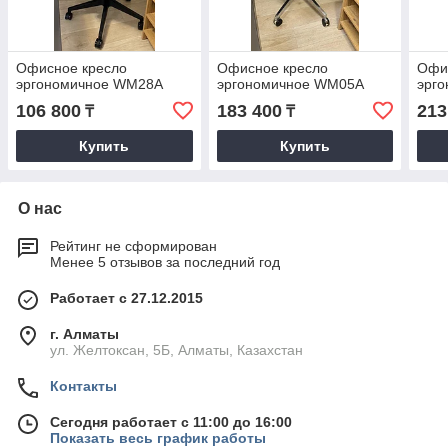
Офисное кресло
Офисное кресло
Офи
эргономичное WM28A
эргономичное WM05A
эрг
106 800
183 400
213
₸
₸
Купить
Купить
О нас
Рейтинг не сформирован
Менее 5 отзывов за последний год
Работает с 27.12.2015
г. Алматы
ул. Желтоксан, 5Б, Алматы, Казахстан
Контакты
Сегодня работает с 11:00 до 16:00
Показать весь график работы