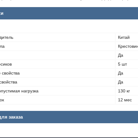
ки
дитель
Китай
ла
Крестови
Да
есиков
5 шт
 свойства
Да
свойства
Да
пустимая нагрузка
130 кг
ок
12 мес
ля заказа