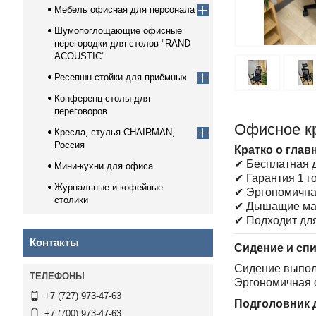
Мебель офисная для персонала
Шумопоглощающие офисные
перегородки для столов "RAND
ACOUSTIC"
Ресепшн-стойки для приёмных
Конференц-столы для
переговоров
Офисное к
Кресла, стулья CHAIRMAN,
Россия
Кратко о глав
✔ Бесплатная д
Мини-кухни для офиса
✔ Гарантия 1 г
Журнальные и кофейные
✔ Эргономична
столики
✔ Дышащие ма
✔ Подходит дл
Контакты
Сидение и сп
Сидение выполн
Эргономичная 
+7 (727) 973-47-63
Подголовник 
+7 (700) 973-47-63