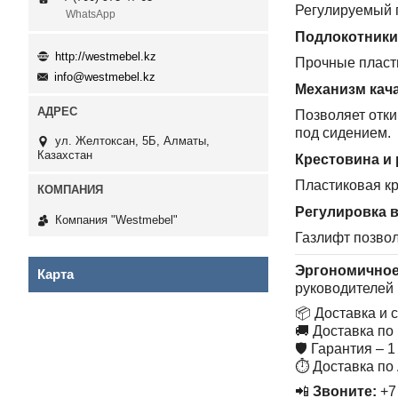
Регулируемый п
WhatsApp
Подлокотники
http://westmebel.kz
Прочные пласт
info@westmebel.kz
Механизм кач
Позволяет отки
под сидением.
ул. Желтоксан, 5Б, Алматы,
Казахстан
Крестовина и
Пластиковая кр
Регулировка 
Компания "Westmebel"
Газлифт позвол
Эргономичное
Карта
руководителей 
📦 Доставка и 
🚚 Доставка по
🛡 Гарантия – 1
⏱ Доставка по 
📲
Звоните:
+7