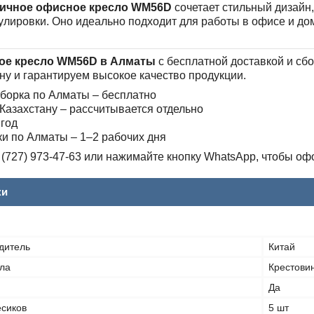
ичное офисное кресло WM56D
сочетает стильный дизайн
лировки. Оно идеально подходит для работы в офисе и до
ое кресло WM56D в Алматы
с бесплатной доставкой и сб
ну и гарантируем высокое качество продукции.
сборка по Алматы – бесплатно
 Казахстану – рассчитывается отдельно
 год
и по Алматы – 1–2 рабочих дня
(727) 973-47-63 или нажимайте кнопку WhatsApp, чтобы офо
ки
дитель
Китай
ла
Крестови
Да
есиков
5 шт