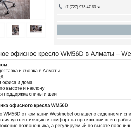
+7 (727) 973-47-63
ное офисное кресло WM56D в Алматы – We
ном:
оставка и сборка в Алматы
од
я офиса и дома
по высоте и наклону
я поддержка спины и шеи
инка офисного кресла WM56D
о WM56D от компании Westmebel оснащено сидением и спин
отличную вентиляцию и комфорт на протяжении всего рабо
ожение позвоночника, а регулируемый по высоте поясничн