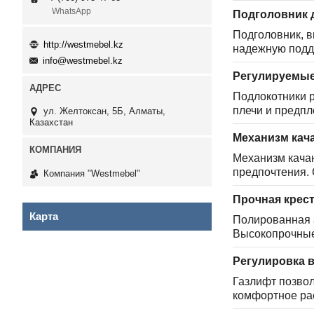
WhatsApp
Подголовник 
Подголовник, в
http://westmebel.kz
надежную подд
info@westmebel.kz
Регулируемые
Подлокотники р
плечи и предпл
ул. Желтоксан, 5Б, Алматы,
Казахстан
Механизм кач
Механизм качан
предпочтения. 
Компания "Westmebel"
Прочная крес
Карта
Полированная 
Высокопрочные
Регулировка 
Газлифт позвол
комфортное ра