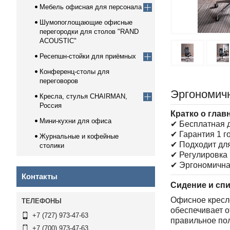
Мебель офисная для персонала
Шумопоглощающие офисные
перегородки для столов "RAND
ACOUSTIC"
Ресепшн-стойки для приёмных
Конференц-столы для
переговоров
Эргономич
Кресла, стулья CHAIRMAN,
Россия
Кратко о глав
Мини-кухни для офиса
✔ Бесплатная д
✔ Гарантия 1 г
Журнальные и кофейные
✔ Подходит дл
столики
✔ Регулировка 
✔ Эргономична
Контакты
Сидение и сп
Офисное кресл
обеспечивает 
+7 (727) 973-47-63
правильное пол
+7 (700) 973-47-63