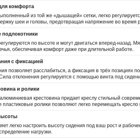
для комфорта
ыполненный из той же «дышащей» сетки, легко регулируется
ержку шеи и головы, предотвращая напряжение во время 
 подлокотники
егулируются по высоте и могут двигаться вперед-назад. М
ечья, обеспечивая комфорт даже при длительной работе.
ания с фиксацией
ия позволяет расслабиться, а фиксация в трёх позициях п
Сила отклонения регулируется с помощью винта под сиден
товина и ролики
алюминиевая крестовина придает креслу стильный совреме
 пластиковые ролики позволяют легко перемещать кресло п
высоты
яет легко настроить высоту сидения под ваш рост и рабоче
спределение нагрузки.