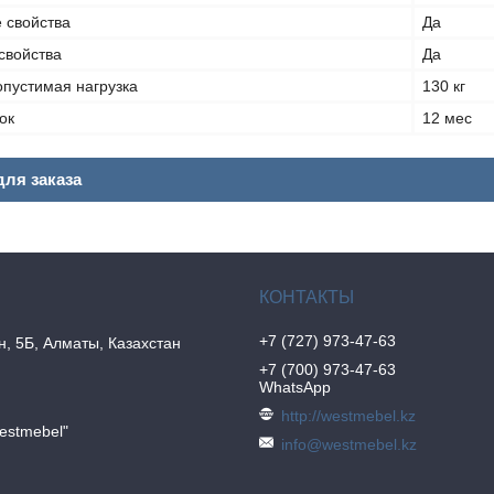
 свойства
Да
свойства
Да
пустимая нагрузка
130 кг
ок
12 мес
ля заказа
+7 (727) 973-47-63
н, 5Б, Алматы, Казахстан
+7 (700) 973-47-63
WhatsApp
http://westmebel.kz
estmebel"
info@westmebel.kz