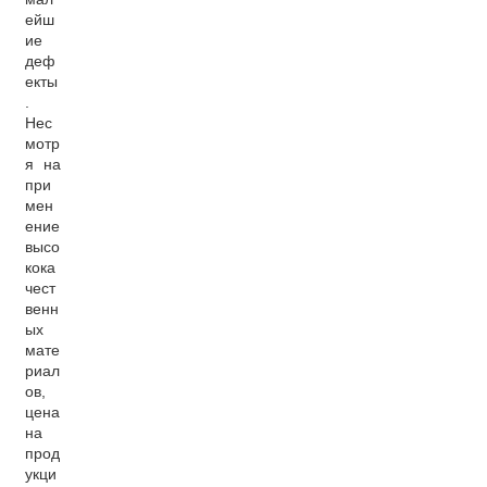
ейш
ие
деф
екты
.
Нес
мотр
я на
при
мен
ение
высо
кока
чест
венн
ых
мате
риал
ов,
цена
на
прод
укци