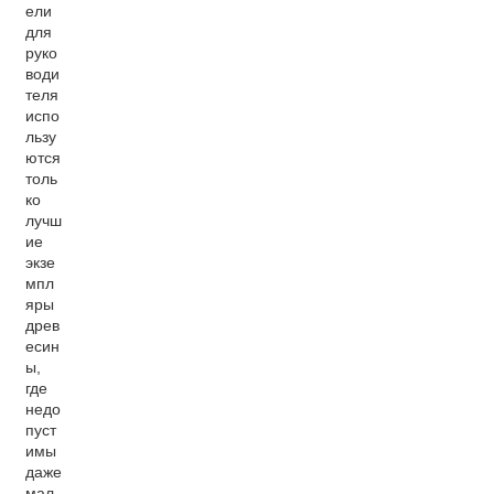
ели
для
руко
води
теля
испо
льзу
ются
толь
ко
лучш
ие
экзе
мпл
яры
древ
есин
ы,
где
недо
пуст
имы
даже
мал