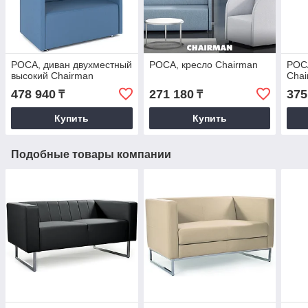
РОСА, диван двухместный
РОСА, кресло Chairman
РОСА
высокий Chairman
Cha
478 940
271 180
375
₸
₸
Купить
Купить
Подобные товары компании