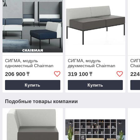
СИГМА, модуль
СИГМА, модуль
СИГМ
одноместный Chairman
двухместный Chairman
Cha
206 900
319 100
224
₸
₸
Купить
Купить
Подобные товары компании