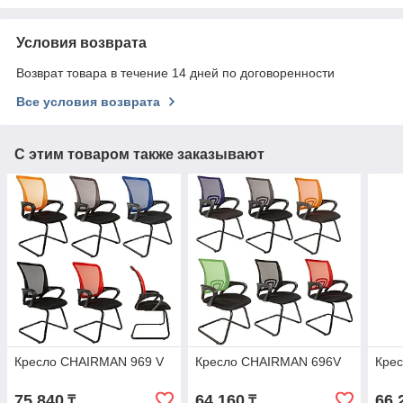
Условия возврата
Возврат товара в течение 14 дней по договоренности
Все условия возврата
С этим товаром также заказывают
Кресло CHAIRMAN 969 V
Кресло CHAIRMAN 696V
Кре
75 840
64 160
66 
₸
₸