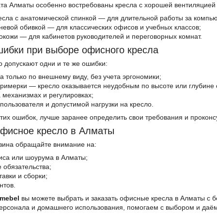
ата Алматы особенно востребованы кресла с хорошей вентиляцией
есла с анатомической спинкой — для длительной работы за компь
аневой обивкой — для классических офисов и учебных классов;
кокожи — для кабинетов руководителей и переговорных комнат.
шибки при выборе офисного кресла
о допускают одни и те же ошибки:
а только по внешнему виду, без учета эргономики;
примерки — кресло оказывается неудобным по высоте или глубине 
 механизмах и регулировках;
 пользователя и допустимой нагрузки на кресло.
тих ошибок, лучше заранее определить свои требования и проконс
офисное кресло в Алматы
зина обращайте внимание на:
иса или шоурума в Алматы;
 обязательства;
тавки и сборки;
нтов.
mebel
вы можете выбрать и заказать офисные кресла в Алматы с 
персонала и домашнего использования, помогаем с выбором и даё