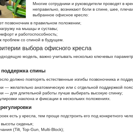
Многие сотрудники и руководители проводят в кре
неправильно, возникают боли в спине, шее, плеча
выбранное офисное кресло:
т позвоночник в правильном положении;
агрузку на мышцы и суставы;
омфорт и работоспособность;
к проблем со спиной в будущем.
ритерии выбора офисного кресла
одходящую модель, важно учитывать несколько ключевых параметро
 поддержка спины
есло должно повторять естественные изгибы позвоночника и подде
ки — желательно анатомическую или с отдельной поддержкой поя
ки — для длительной работы лучше выбирать высокую спинку;
улировки наклона и фиксации в нескольких положениях.
регулировки
оек есть у кресла, тем проще подстроить его под конкретного чел
 высоты сиденья;
ания (Tilt, Top-Gun, Multi-Block);