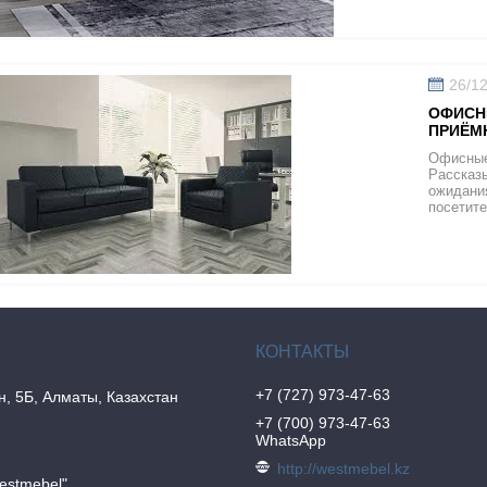
26/1
ОФИСН
ПРИЁМ
Офисные
Рассказы
ожидания
посетит
+7 (727) 973-47-63
н, 5Б, Алматы, Казахстан
+7 (700) 973-47-63
WhatsApp
http://westmebel.kz
estmebel"