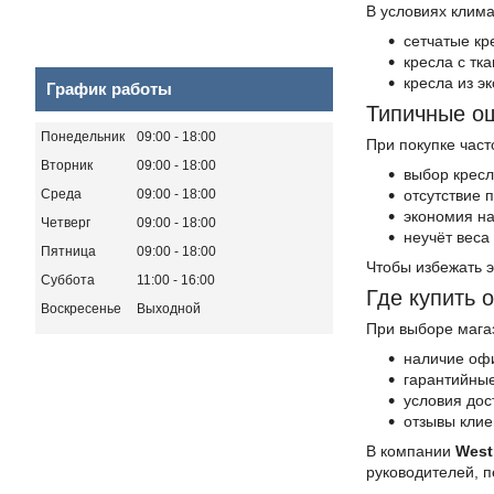
В условиях клим
сетчатые кр
кресла с тк
кресла из э
График работы
Типичные о
Понедельник
09:00
18:00
При покупке част
Вторник
09:00
18:00
выбор кресл
Среда
09:00
18:00
отсутствие 
экономия на
Четверг
09:00
18:00
неучёт веса
Пятница
09:00
18:00
Чтобы избежать э
Суббота
11:00
16:00
Где купить 
Воскресенье
Выходной
При выборе мага
наличие оф
гарантийные
условия дос
отзывы клие
В компании
West
руководителей, 