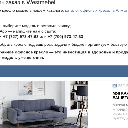
ь заказ в Westmebel
 кресло можно в нашем каталоге:
каталог офисных кресел в Алма
— выберите модель и оставьте заявку;
App — напишите нам с сайта;
у:
+7 (727) 973-47-63
или
+7 (700) 973-47-63
.
рать кресло под ваш рост, задачи и бюджет, организуем быструю 
анное офисное кресло — это инвестиция в здоровье и проду
 модель уже сегодня.
26/1
МЯГКАЯ
ВАШЕГ
Мягкая 
и предст
офисные 
руковод