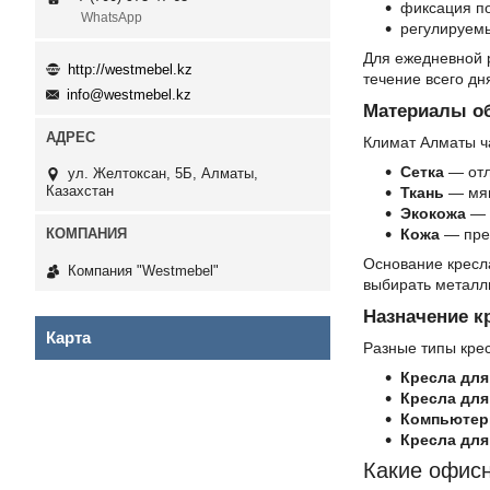
фиксация п
WhatsApp
регулируемы
Для ежедневной 
http://westmebel.kz
течение всего дн
info@westmebel.kz
Материалы о
Климат Алматы ч
Сетка
— отл
ул. Желтоксан, 5Б, Алматы,
Казахстан
Ткань
— мяг
Экокожа
— с
Кожа
— прем
Основание кресла
Компания "Westmebel"
выбирать металл
Назначение кр
Карта
Разные типы крес
Кресла для
Кресла для
Компьютер
Кресла для
Какие офис