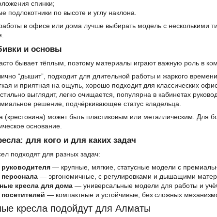
оложения спинки;
е подлокотники по высоте и углу наклона.
работы в офисе или дома лучше выбирать модель с несколькими т
я.
бивки и основы
асто бывает тёплым, поэтому материалы играют важную роль в ко
ично “дышит”, подходит для длительной работы и жаркого времени
кая и приятная на ощупь, хорошо подходит для классических офис
тильно выглядит, легко очищается, популярна в кабинетах руково
иальное решение, подчёркивающее статус владельца.
 (крестовина) может быть пластиковым или металлическим. Для бо
ическое основание.
есла: для кого и для каких задач
ел подходят для разных задач:
 руководителя
— крупные, мягкие, статусные модели с премиальн
 персонала
— эргономичные, с регулировками и дышащими мате
ные кресла для дома
— универсальные модели для работы и учё
 посетителей
— компактные и устойчивые, без сложных механизм
ные кресла подойдут для Алматы