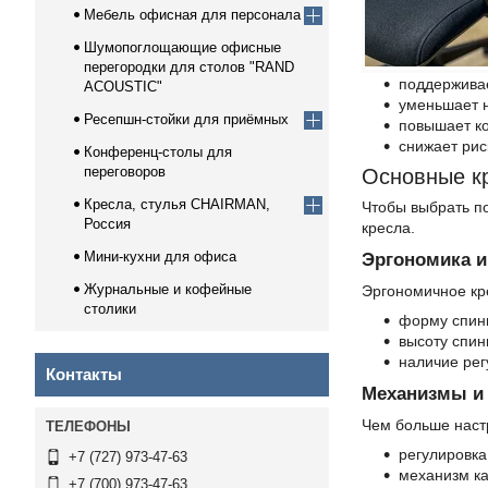
Мебель офисная для персонала
Шумопоглощающие офисные
перегородки для столов "RAND
поддерживае
ACOUSTIC"
уменьшает н
Ресепшн-стойки для приёмных
повышает к
снижает рис
Конференц-столы для
переговоров
Основные к
Кресла, стулья CHAIRMAN,
Чтобы выбрать п
Россия
кресла.
Мини-кухни для офиса
Эргономика и
Журнальные и кофейные
Эргономичное кр
столики
форму спин
высоту спин
наличие рег
Контакты
Механизмы и 
Чем больше настр
регулировка
+7 (727) 973-47-63
механизм кач
+7 (700) 973-47-63